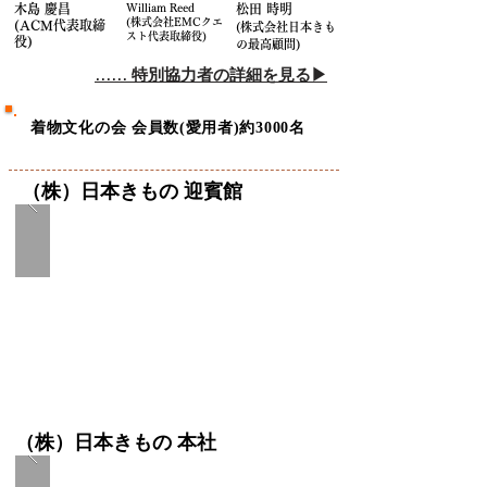
木島 慶昌
William Reed
松田 時明
(株式会社EMCクエ
(ACM代表取締
(株式会社日本きも
スト代表取締役)
役)
の最高顧問)
…… 特別協力者の詳細を見る▶︎
着物文化の会 会員数(愛用者)約3000名
​（株）日本きもの 迎賓館
​（株）日本きもの 本社