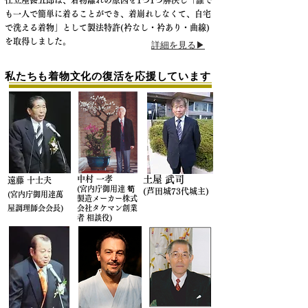
仕立屋甚五郎は、着物離れの原因を1つ1つ解決し「誰で
も一人で簡単に着ることができ、着崩れしなくて、自宅
で洗える着物」として製法特許(衿なし・衿あり・曲線)
を取得しました。
詳細を見る▶︎
私たちも着物文化の復活を応援しています
中村 一孝
土屋 武司
遠藤 十士夫
(宮内庁御用達 筍
(芦田城73代城主)
(宮内庁御用達萬
製造メーカー株式
屋調理師会会長)
会社タケマン創業
者 相談役)