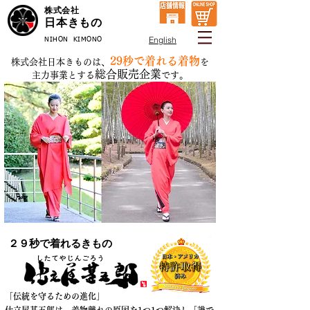
株式会社
日本きもの
English
NIHON KIMONO
29秒で着れる着物
株式会社日本きものは、
を
総合販売企業
主力事業とする
です。
​２９秒で着れるきもの
し た て や じ ん ご ろ う
「伝統を守るための進化」