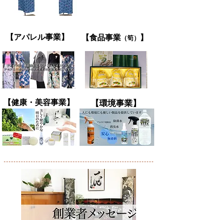
【​アパレル事業】
【食品
事業
】
（筍）
【​健康・美容事業】
【環境事業】