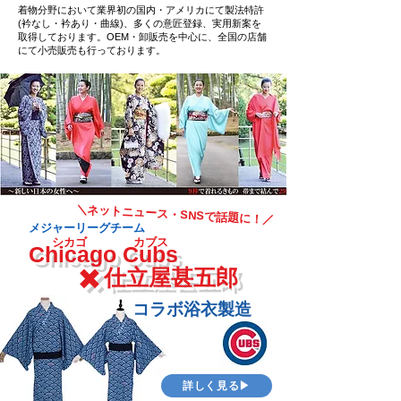
着物分野において業界初の国内・アメリカにて製法特許
(衿なし・衿あり・曲線)、多くの意匠登録、実用新案を
取得しております。OEM・卸販売を中心に、全国の店舗
にて小売販売も行っております。
＼ネットニュース・SNSで話題に！／
メジャーリーグチーム
​
シカゴ カブス
Chicago Cubs
✖️
仕立屋甚五郎
コラボ浴衣製造
詳しく見る▶︎