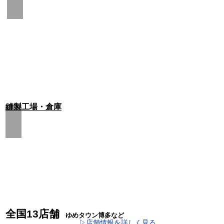
​縫製工場・倉庫
​全国13店舗
ゆめタウン博多な
ど
​▷店舗情報を詳しく見る