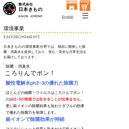
株式会社
日本きもの
English
NIHON KIMONO
環境事業
environment
日本きものの環境事業分野では、
独自に開発した除
菌・消臭水を提供しており、安心・安全な日常生活を
お届けしております。
​除菌・消臭水
​ころりんでポン！
​酸性電解水ph2~3の優れた除菌力
ほとんどの細菌・ウイルスはころりんでポン！
の
ph2~3
​の領域では生きることが出来ません
。
更に銀イオンの除菌効果も加わりダブルの効果
で優れた除菌力を発揮します。
​銀イオンで除菌効果が持続
​マスクにシュッと何度も吹きかけて銀イオン入