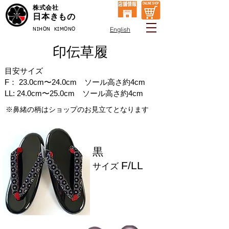
株式会社
日本きもの
English
NIHON KIMONO
印伝草履
目安サイズ
F： 23.0cm〜24.0cm ソール高さ約4cm
LL: 24.0cm〜25.0cm ソール高さ約4cm
※鼻緒の柄はショップのお見立てとなります
​黒
F/LL
サイズ