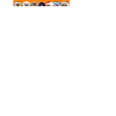
日本きものとは
創業者メッセージ
会社概要
企業理念
沿革
特別協力者
きもの文化の会
社会貢献活動
コンプライアンス
​プライバシーポリシー
事業内容
きもの事業
​アパレル事業
食品事業(手羽先・筍・焼酎)
健康・美容事業