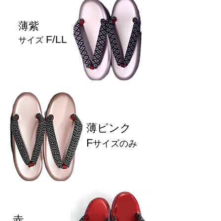
薄紫
F/LL
サイズ
薄ピンク
F
サイズのみ
赤