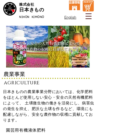
株式会社
日本きもの
English
NIHON KIMONO
農業事業
agriculture
日本きものの農業事業分野においては、化学肥料
をほとんど使用しない安心・安全の天然有機肥料
によって、 土壌微生物の働きを
活発にし、病害虫
の発生を抑え、肥沃な土壌を作るなど、環境にも
配慮しながら、安全な農作物の収穫に貢献してお
ります。
園芸用有機液体肥料