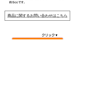
商品に関するお問い合わせはこちら
クリック▼
日本きものとは
創業者メッセージ
会社概要
企業理念
沿革
特別協力者
きもの文化の会