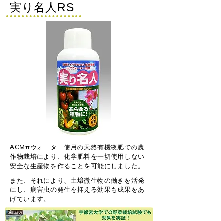
​実り名人RS
ACMπウォーター使用の天然有機液肥での農
作物栽培により、
化学肥料を
一切使用しない
安全な生産物を作ることを可能にしました。
また、それにより、土壌微生物の働きを活発
にし、病害虫の発生を抑える
効果も
成果をあ
げています。