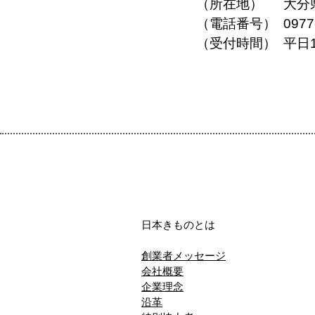
（所在地）
大分
（電話番号）
0977
（受付時間）
平日
日本きものとは
創業者メッセージ
会社概要
企業理念
沿革