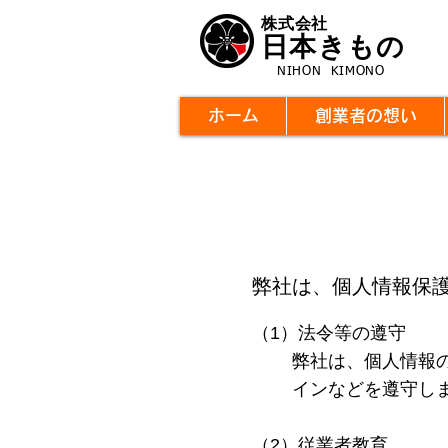
株式会社
日本きもの
NIHON KIMONO
ホーム
創業者の想い
弊社は、個人情報保
（1）法令等の遵守
弊社は、個人情報
インなどを遵守し
（2）従業者教育