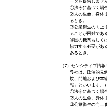
ータを提供しませ
①法令に基づく場
②人の生命、身体
るとき。
③公衆衛生の向上
ることが困難であ
④国の機関もしく
協力する必要があ
あるとき。
（7）センシティブ情報
弊社は、政治的見
族、門地および本
報」といいます。
①法令に基づく場
②人の生命、身体
③公衆衛生の向上