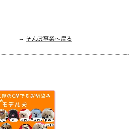
​→
そんぽ事業へ戻る