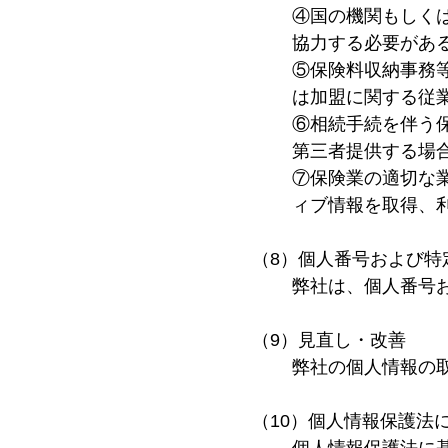
④国の機関もしく
協力する必要があ
⑤保険料収納事務
は加盟に関する従
⑥相続手続を伴う
第三者提供する場
⑦保険業の適切な
ィブ情報を取得、
（8）個人番号および特
弊社は、個人番号
（9）見直し・改善
弊社の個人情報の
（10）個人情報保護法