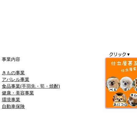
クリック▼
事業内容
きもの事業
​アパレル事業
食品事業(手羽先・筍・焼酎)
健康・美容事業
​環境事業
自動車保険