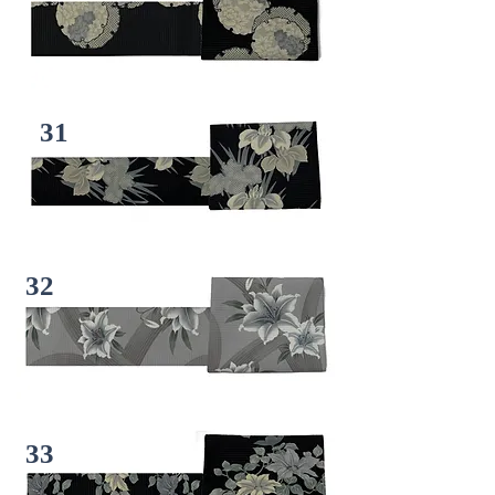
31
32
33