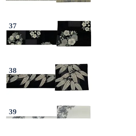
37
38
39