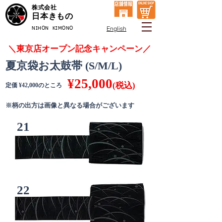
株式会社
日本きもの
English
NIHON KIMONO
＼東京店オープン記念キャンペーン／
夏京袋お太鼓帯 (S/M/L)
¥25,000
(税込)
定価 ¥42,000のところ
※柄の出方は画像と異なる場合がございます
21
22