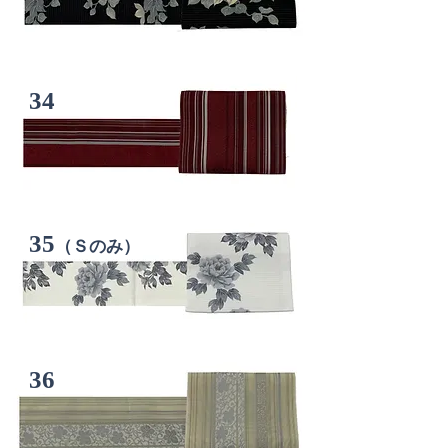
34
35
（Ｓのみ）
36